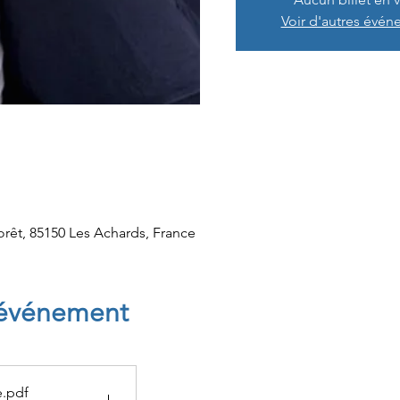
Voir d'autres évé
rêt, 85150 Les Achards, France
'événement
e
.pdf